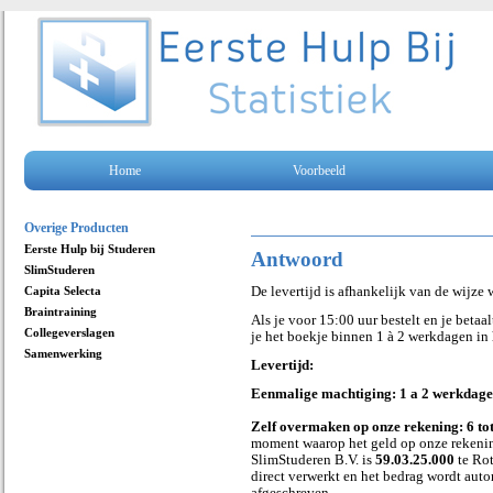
Home
Voorbeeld
Overige Producten
Eerste Hulp bij Studeren
Antwoord
SlimStuderen
Capita Selecta
De levertijd is afhankelijk van de wijze w
Braintraining
Als je voor 15:00 uur bestelt en je beta
Collegeverslagen
je het boekje binnen 1 à 2 werkdagen in 
Samenwerking
Levertijd:
Eenmalige machtiging: 1 a 2 werkdage
Zelf overmaken op onze rekening: 6 to
moment waarop het geld op onze rekeni
SlimStuderen B.V. is
59.03.25.000
te Ro
direct verwerkt en het bedrag wordt aut